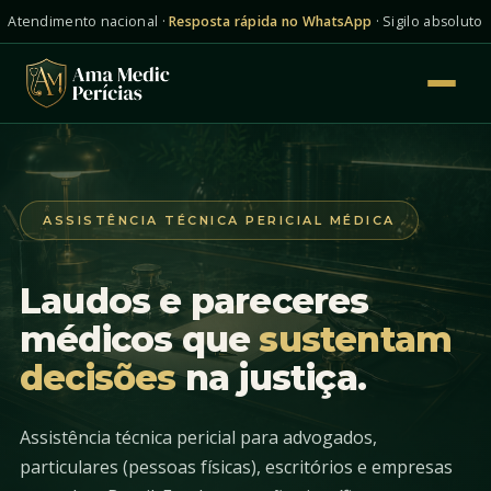
Atendimento nacional ·
Resposta rápida no WhatsApp
· Sigilo absoluto
Início
Quem Somos
ASSISTÊNCIA TÉCNICA PERICIAL MÉDICA
Para Quem
Laudos e pareceres
Serviços
médicos que
sustentam
decisões
na justiça.
Dúvidas
Assistência técnica pericial para advogados,
Falar agora
particulares (pessoas físicas), escritórios e empresas